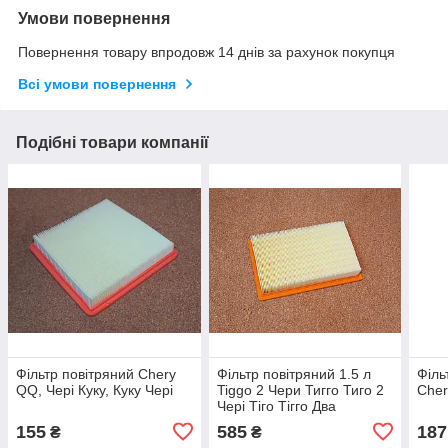
Умови повернення
Повернення товару впродовж 14 днів за рахунок покупця
Всі умови повернення
Подібні товари компанії
Фільтр повітряний Chery
Фільтр повітряний 1.5 л
Філь
QQ, Чері Куку, Куку Чері
Tiggo 2 Чери Тигго Тиго 2
Cher
Чері Тіго Тігго Два
155
585
187
₴
₴