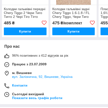
Колодки гальмівні передні
Колодки гальмівні задні
Плас
Chery Tiggo 2 Чери Тиго
Chery Tiggo 1.6-1.8 / FL
1,6\
Тигго 2 Чері Тіго Тігго
Chery Tiggo, Чери Тиго
Tigg
Тигго, Чері Тіго Тігго
ФЛ Ч
485
475
455
₴
₴/комплект
Купити
Купити
Про нас
96% позитивних з 412 відгуків за рік
Працює з 23.07.2009
м. Вишневе
вул. Залізнична, 92, Вишневе, Україна
Контакти
Сьогодні вихідний
Показати весь графік роботи