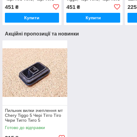
Тіго,
451
451
225
₴
₴
Купити
Купити
Акційні пропозиції та новинки
Пильник вилки зчеплення мт
Chery Tiggo 5 Чері Тігго Тіго
Чери Тигго Тиго 5
Готово до відправки