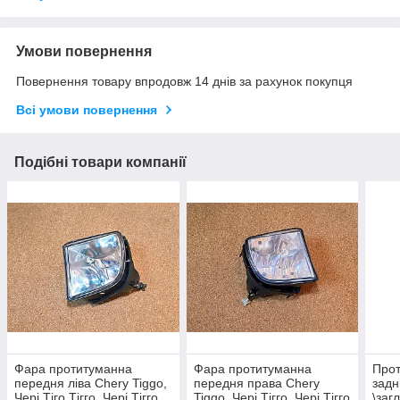
Умови повернення
Повернення товару впродовж 14 днів за рахунок покупця
Всі умови повернення
Подібні товари компанії
Фара протитуманна
Фара протитуманна
Прот
передня ліва Chery Tiggo,
передня права Chery
задн
Чері Тіго Тігго, Чері Тігго
Tiggo, Чері Тігго, Чері Тігго
\заг