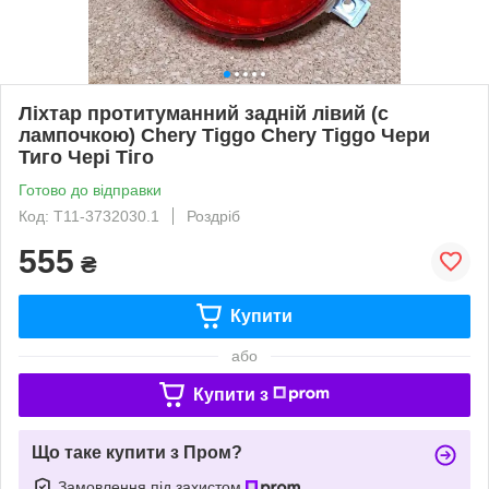
Ліхтар протитуманний задній лівий (с
лампочкою) Chery Tiggo Chery Tiggo Чери
Тиго Чері Тіго
Готово до відправки
Код: T11-3732030.1
Роздріб
555
₴
Купити
або
Купити з
Що таке купити з Пром?
Замовлення під захистом