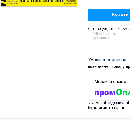
Купити
+380 (96) 013-29-55
КИЇВСТАР для
дзвоників
повернення товару п
У компанії підключені
будь-який товар не п