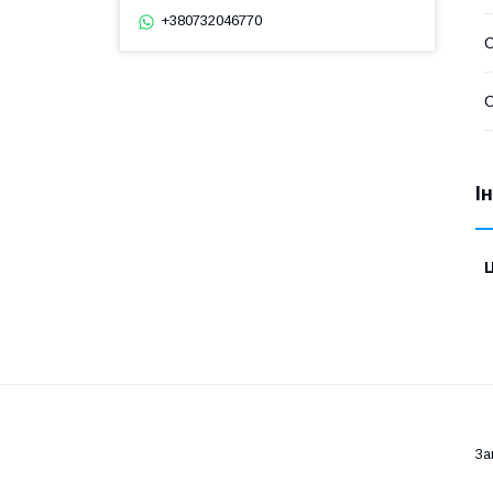
+380732046770
С
С
І
Ц