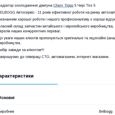
адіатор охолодження двигуна
Chery Tiggo
5 Чері Тіго 5
ELBOGG Автосервіс - 11 років ефективної роботи на ринку автозапч
изнанням хорошої роботи і нашого професіоналізму є хороші відгуки
ласний склад запчастин китайського і європейського виробництва, 
ерелік наших конкурентних переваг.
о уваги наших клієнтів пропонуються оригінальні та ліцензійні (ана
иробництва.
ибір завжди за клієнтом!!!
апрошуємо до співпраці СТО, автомагазини, інтернет-магазини.
арактеристики
Основні
иробник
Belbogg