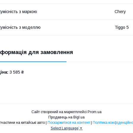
умісність з маркою
Chery
умісність з моделлю
Tiggo 5
нформація для замовлення
іна:
3 585 ₴
Сайт створений на маркетплейсі
Prom.ua
Продавець на Bigl.ua
Запчастини на китайські авто |
Поскаржитися на контент
|
Політика конфіденційно
Select Language
▼