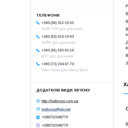
Р
B
В
+380 (96) 013-29-55
В
КИЇВСТАР для дзвоників
п
+380 (63) 610-19-63
Д
ЛАЙФ для дзвоників
в
+380 (95) 583-63-19
В
МТС для дзвоників
З
+380 (73) 204-67-70
Viber тільки для обміну фото
Х
http://belbogg.com.ua
belbogg@ukr.net
+380732046770
В
+380732046770