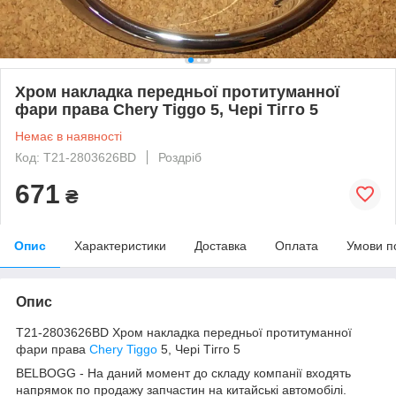
Хром накладка передньої протитуманної
фари права Chery Tiggo 5, Чері Тігго 5
Немає в наявності
Код: T21-2803626BD
Роздріб
671
₴
Опис
Характеристики
Доставка
Оплата
Умови п
Опис
T21-2803626BD Хром накладка передньої протитуманної
фари права
Chery Tiggo
5, Чері Тігго 5
BELBOGG - На даний момент до складу компанії входять
напрямок по продажу запчастин на китайські автомобілі.