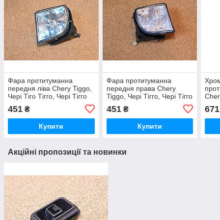
Фара протитуманна
Фара протитуманна
Хром
передня ліва Chery Tiggo,
передня права Chery
прот
Чері Тіго Тігго, Чері Тігго
Tiggo, Чері Тігго, Чері Тігго
Cher
451
451
671
₴
₴
Купити
Купити
Акційні пропозиції та новинки