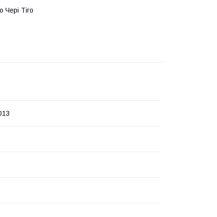
го Чері Тіго
013