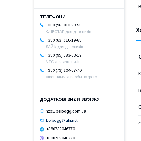
В
+380 (96) 013-29-55
Х
КИЇВСТАР для дзвоників
+380 (63) 610-19-63
ЛАЙФ для дзвоників
+380 (95) 583-63-19
МТС для дзвоників
+380 (73) 204-67-70
К
Viber тільки для обміну фото
В
С
http://belbogg.com.ua
belbogg@ukr.net
С
+380732046770
+380732046770