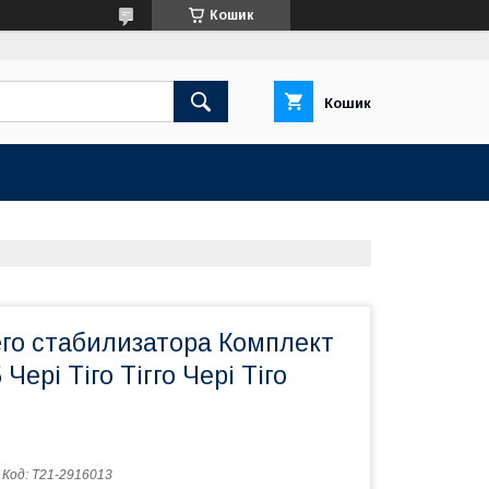
Кошик
Кошик
его стабилизатора Комплект
 Чері Тіго Тігго Чері Тіго
Код:
T21-2916013