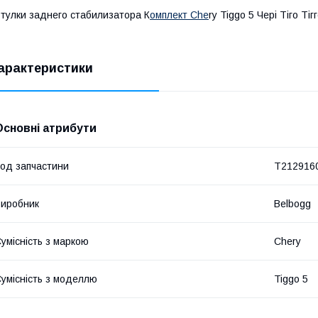
тулки заднего стабилизатора К
омплект Che
ry Tiggo 5 Чері Тіго Тіг
арактеристики
Основні атрибути
од запчастини
T212916
иробник
Belbogg
умісність з маркою
Chery
умісність з моделлю
Tiggo 5