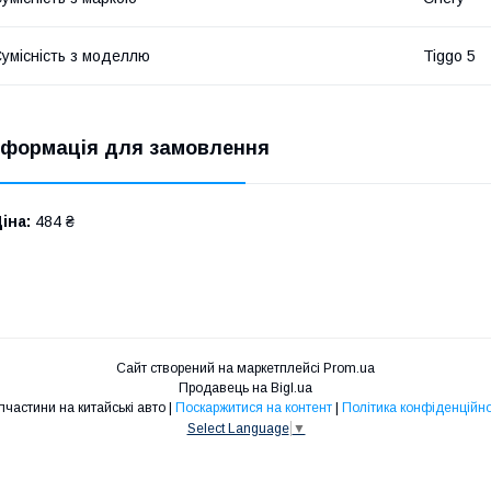
умісність з моделлю
Tiggo 5
нформація для замовлення
іна:
484 ₴
Сайт створений на маркетплейсі
Prom.ua
Продавець на Bigl.ua
Запчастини на китайські авто |
Поскаржитися на контент
|
Політика конфіденційно
Select Language
▼