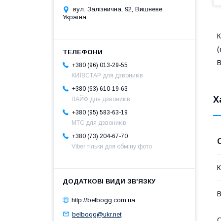
вул. Залізнична, 92, Вишневе,
Україна
К
(
B
+380 (96) 013-29-55
КИЇВСТАР для дзвоників
+380 (63) 610-19-63
Х
ЛАЙФ для дзвоників
+380 (95) 583-63-19
МТС для дзвоників
+380 (73) 204-67-70
Viber тільки для обміну фото
К
В
http://belbogg.com.ua
belbogg@ukr.net
С