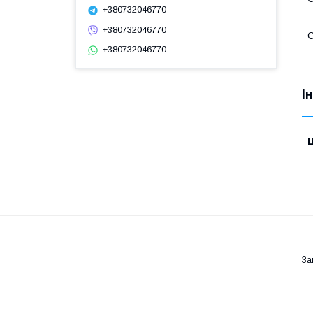
+380732046770
+380732046770
С
+380732046770
І
Ц