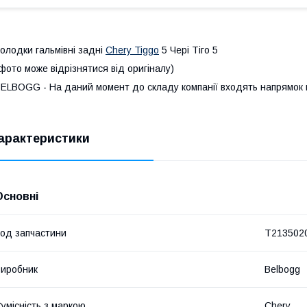
олодки гальмівні задні
Chery Tiggo
5 Чері Тіго 5
фото може відрізнятися від оригіналу)
ELBOGG - На даний момент до складу компанії входять напрямок по
арактеристики
Основні
од запчастини
T213502
иробник
Belbogg
умісність з маркою
Chery