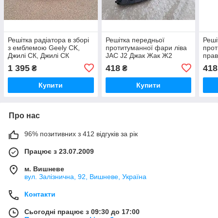
Решітка радіатора в зборі
Решітка передньої
Реші
з емблемою Geely CK,
протитуманної фари ліва
прот
Джилі СК, Джилі СК
JAC J2 Джак Жак Ж2
прав
Ж2
1 395
418
418
₴
₴
Купити
Купити
Про нас
96% позитивних з 412 відгуків за рік
Працює з 23.07.2009
м. Вишневе
вул. Залізнична, 92, Вишневе, Україна
Контакти
Сьогодні працює з 09:30 до 17:00