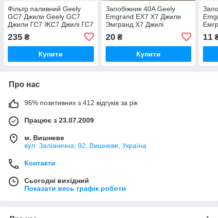
Фільтр паливний Geely
Запобіжник 40A Geely
Запо
GC7 Джили Geely GC7
Emgrand EX7 X7 Джили
Emgr
Джили ГС7 ЖС7 Джилі ГС7
Эмгранд Х7 Джилі
Емгр
ЖС7
Емгранд Х7
Емг
235
20
11
₴
₴
Купити
Купити
Про нас
96% позитивних з 412 відгуків за рік
Працює з 23.07.2009
м. Вишневе
вул. Залізнична, 92, Вишневе, Україна
Контакти
Сьогодні вихідний
Показати весь графік роботи