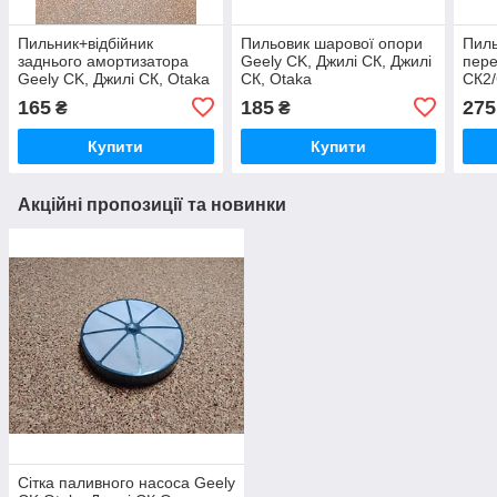
Пильник+відбійник
Пильовик шарової опори
Пиль
заднього амортизатора
Geely CK, Джилі СК, Джилі
пере
Geely CK, Джилі СК, Otaka
СК, Otaka
СК2/
Отак
165
185
275
₴
₴
Купити
Купити
Акційні пропозиції та новинки
Сітка паливного насоса Geely