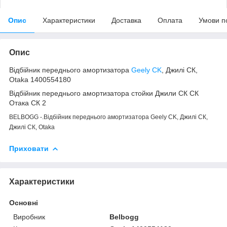
Опис
Характеристики
Доставка
Оплата
Умови п
Опис
Відбійник переднього амортизатора
Geely CK
, Джилі СК,
Otaka 1400554180
Відбійник переднього амортизатора стойки Джили СК СК
Отака СК 2
BELBOGG -.Відбійник переднього амортизатора Geely CK, Джилі СК,
Джилі СК, Otaka
Приховати
Характеристики
Основні
Виробник
Belbogg