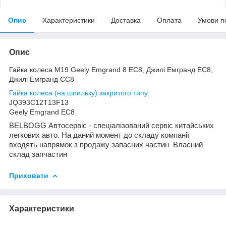
Опис
Характеристики
Доставка
Оплата
Умови п
Опис
Гайка колеса М19 Geely Emgrand 8 EC8, Джилі Емгранд ЕС8,
Джилі Емгранд ЄС8
Гайка колеса (на шпильку) закритого типу
JQ393C12T13F13
Geely Emgrand EC8
BELBOGG Автосервіс - спеціалізований сервіс китайських
легкових авто. На даний момент до складу компанії
входять напрямок з продажу запасних частин Власний
склад запчастин
Приховати
Характеристики