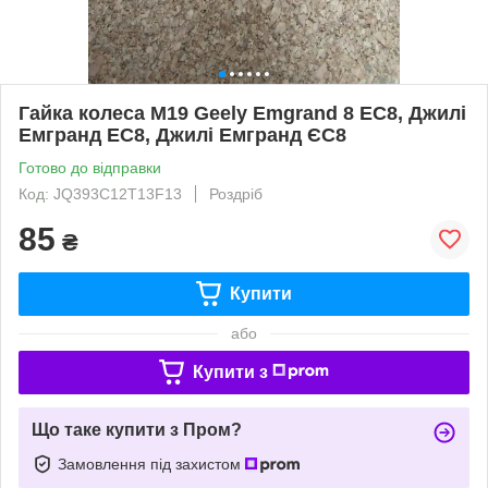
Гайка колеса М19 Geely Emgrand 8 EC8, Джилі
Емгранд ЕС8, Джилі Емгранд ЄС8
Готово до відправки
Код: JQ393C12T13F13
Роздріб
85
₴
Купити
або
Купити з
Що таке купити з Пром?
Замовлення під захистом