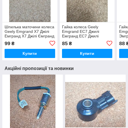
Шпилька маточини колеса
Гайка колеса Geely
Гайк
Geely Emgrand X7 Джілі
Emgrand EC7 Джилі
Emg
Емгранд Х7 Джілі Ємгранд
Емгранд ЕС7 Джилі
Эмгр
Х7
Емгранд ЄС7
Емг
99
85
88
₴
₴
Купити
Купити
Акційні пропозиції та новинки