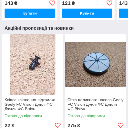
Емгранд ЄС7
143
121
143
₴
₴
Купити
Купити
Акційні пропозиції та новинки
Кліпса кріплення підкрилка
Сітка паливного насоса Geely
Geely FC Vision Джилі ФС
FC Vision Джилі ФС Джили
Джили ФС Візіон
ФС Візіон
Готово до відправки
Готово до відправки
22
275
₴
₴