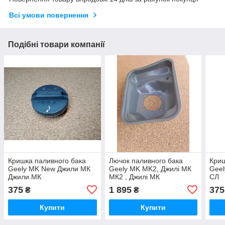
Всі умови повернення
Подібні товари компанії
Кришка паливного бака
Лючок паливного бака
Криш
Geely MK New Джили МК
Geely MK MK2, Джилі МК
Geel
Джили МК
МК2 , Джилі МК
СЛ
375
1 895
375
₴
₴
Купити
Купити