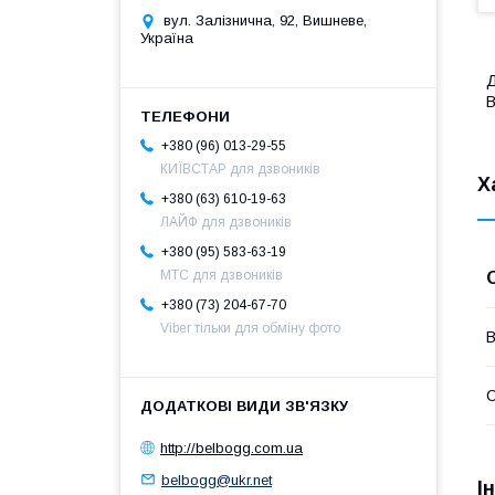
вул. Залізнична, 92, Вишневе,
Україна
Д
B
+380 (96) 013-29-55
КИЇВСТАР для дзвоників
Х
+380 (63) 610-19-63
ЛАЙФ для дзвоників
+380 (95) 583-63-19
МТС для дзвоників
+380 (73) 204-67-70
Viber тільки для обміну фото
В
С
http://belbogg.com.ua
belbogg@ukr.net
І