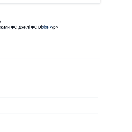
н
Джили ФС Джилі ФС Ві
зіон<
/p>