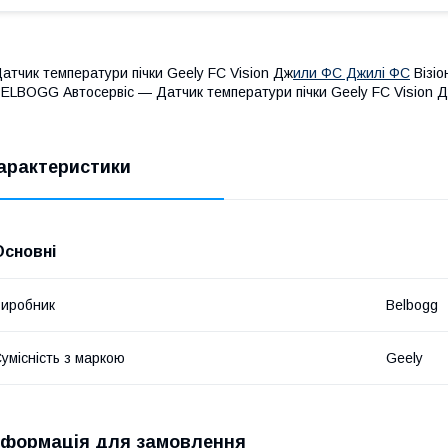
атчик температури пічки Geely FC Vision Дж
или ФС Джилі ФС
Візіо
ELBOGG Автосервіс — Датчик температури пічки Geely FC Vision 
арактеристики
Основні
иробник
Belbogg
умісність з маркою
Geely
нформація для замовлення