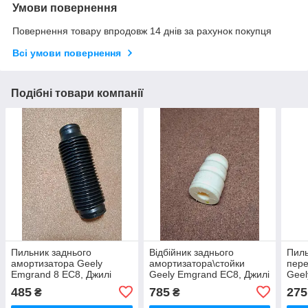
Умови повернення
Повернення товару впродовж 14 днів за рахунок покупця
Всі умови повернення
Подібні товари компанії
Пильник заднього
Відбійник заднього
Пиль
амортизатора Geely
амортизатора\стойки
пер
Emgrand 8 EC8, Джилі
Geely Emgrand EC8, Джилі
Geel
Емгранд ЕС8, Джилі
Емгранд ЕС8, Джилі
Емгр
485
785
275
₴
₴
Емгранд ЄС8
Емгранд ЕС8
Емг