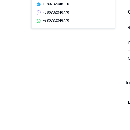
+380732046770
+380732046770
+380732046770
В
С
С
І
Ц