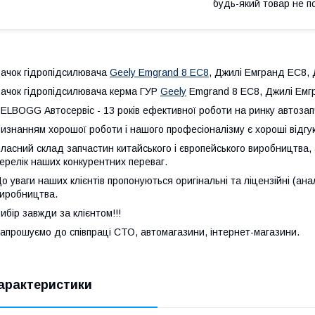
будь-який товар не п
ачок гідропідсилювача
Geely Emgrand 8 EC8
, Джилі Емгранд ЕС8,
ачок гідропідсилювача керма ГУР
Geely
Emgrand 8 EC8, Джилі Емг
ELBOGG Автосервіс - 13 років ефективної роботи на ринку автозапч
изнанням хорошої роботи і нашого професіоналізму є хороші відгуки
ласний склад запчастин китайського і європейського виробництва, 
ерелік наших конкурентних переваг.
о уваги наших клієнтів пропонуються оригінальні та ліцензійні (ана
иробництва.
ибір завжди за клієнтом!!!
апрошуємо до співпраці СТО, автомагазини, інтернет-магазини.
арактеристики