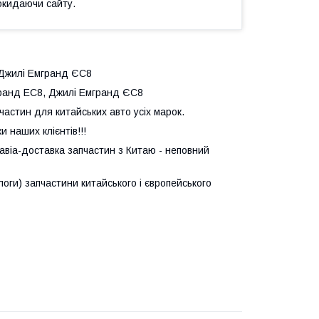
окидаючи сайту.
 Джилі Емгранд ЄС8
ранд ЕС8, Джилі Емгранд ЄС8
астин для китайських авто усіх марок.
 наших клієнтів!!!
авіа-доставка запчастин з Китаю - неповний
логи) запчастини китайського і європейського