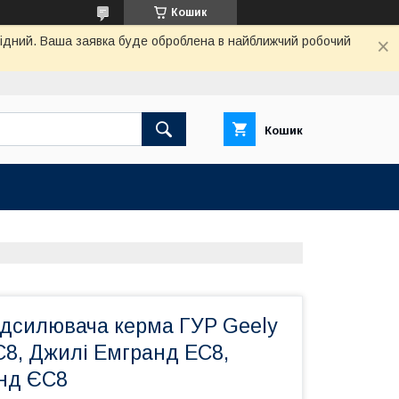
Кошик
ихідний. Ваша заявка буде оброблена в найближчий робочий
Кошик
ідсилювача керма ГУР Geely
C8, Джилі Емгранд ЕС8,
нд ЄС8