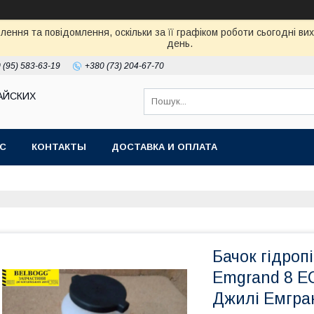
ення та повідомлення, оскільки за її графіком роботи сьогодні в
день.
 (95) 583-63-19
+380 (73) 204-67-70
АЙСКИХ
АС
КОНТАКТЫ
ДОСТАВКА И ОПЛАТА
Бачок гідроп
Emgrand 8 E
Джилі Емгра