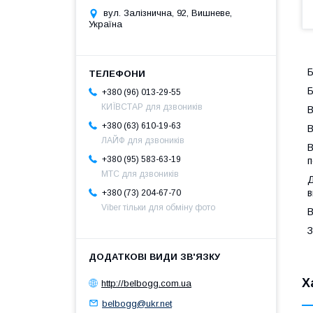
вул. Залізнична, 92, Вишневе,
Україна
Б
Б
+380 (96) 013-29-55
КИЇВСТАР для дзвоників
B
+380 (63) 610-19-63
В
ЛАЙФ для дзвоників
В
+380 (95) 583-63-19
п
МТС для дзвоників
Д
в
+380 (73) 204-67-70
Viber тільки для обміну фото
В
З
Х
http://belbogg.com.ua
belbogg@ukr.net