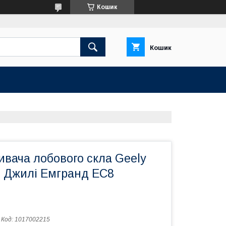
Кошик
Кошик
вача лобового скла Geely
 Джилі Емгранд EC8
Код:
1017002215