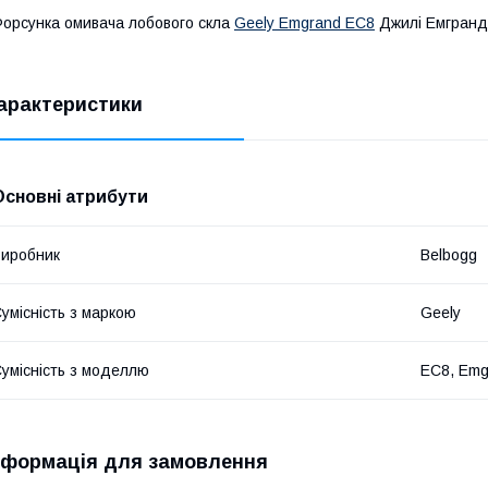
орсунка омивача лобового скла
Geely Emgrand EC8
Джилі Емгранд
арактеристики
Основні атрибути
иробник
Belbogg
умісність з маркою
Geely
умісність з моделлю
EC8, Emg
нформація для замовлення