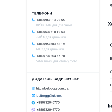
Ф
+380 (96) 013-29-55
Х
КИЇВСТАР для дзвоників
+380 (63) 610-19-63
ЛАЙФ для дзвоників
+380 (95) 583-63-19
МТС для дзвоників
+380 (73) 204-67-70
В
Viber тільки для обміну фото
С
С
http://belbogg.com.ua
belbogg@ukr.net
+380732046770
І
+380732046770