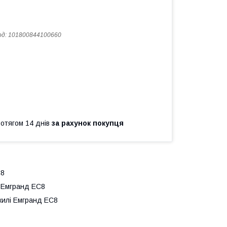
од:
101800844100660
ротягом 14 днів
за рахунок покупця
С8
 Емгранд ЕС8
жилі Емгранд ЕС8