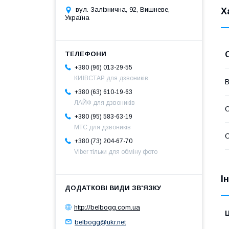
вул. Залізнична, 92, Вишневе,
Х
Україна
+380 (96) 013-29-55
КИЇВСТАР для дзвоників
В
+380 (63) 610-19-63
ЛАЙФ для дзвоників
С
+380 (95) 583-63-19
МТС для дзвоників
С
+380 (73) 204-67-70
Viber тільки для обміну фото
І
http://belbogg.com.ua
Ц
belbogg@ukr.net