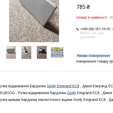
785 ₴
Немає в наявності
К
+380 (96) 013-29-55
КИЇВСТАР для
дзвоників
повернення товару п
учка відкривання бардачка
Geely Emgrand EC8
, Джилі Емгранд Е
ELBOGG - Ручка відкривання бардачка
Geely
Emgrand EC8 , Джилі
учка кришки бардачка перчаточного ящика Geely Emgrand EC8 , Д