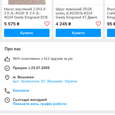
Насос масляний 2,0\\2,4
Шрус зовнішній 25\26
Втул
2.0 JL-4G20 ⇅ 2.4 JL-
шлиц JL4G20/JL4G24
стаб
4G24 Geely Emgrand EC8,
Geely Emgrand X7 Джилі
Emgr
Джилі Емгранд ЕС8
Емгранд Емгранд Х7
Емгр
5 575
4 245
95
₴
₴
Емг
Купити
Купити
Про нас
96% позитивних з 412 відгуків за рік
Працює з 23.07.2009
м. Вишневе
вул. Залізнична, 92, Вишневе, Україна
Контакти
Сьогодні вихідний
Показати весь графік роботи