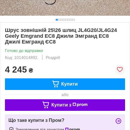
Шрус зовнішній 25\26 шлиц JL4G20/JL4G24
Geely Emgrand EC8 Джили Эмгранд ЕС8
Джилі Емгранд ЄС8
Готово до відправки
Код: 1014014892.
Роздріб
4 245
₴
Купити
або
Купити з
Що таке купити з Пром?
Замовлення під захистом