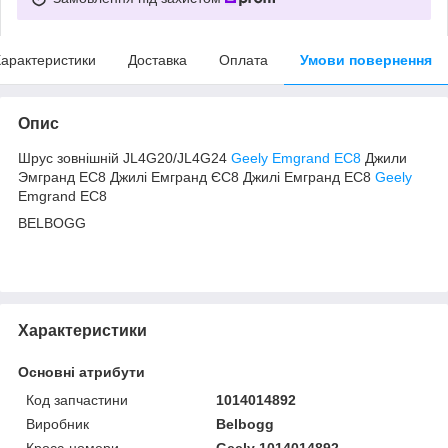
арактеристики
Доставка
Оплата
Умови повернення
Опис
Шрус зовнішній JL4G20/JL4G24
Geely Emgrand EC8
Джили
Эмгранд ЕС8 Джилі Емгранд ЄС8 Джилі Емгранд ЕС8
Geely
Emgrand EC8
BELBOGG
Характеристики
Основні атрибути
Код запчастини
1014014892
Виробник
Belbogg
Кросс-номери
Geely 1014014892