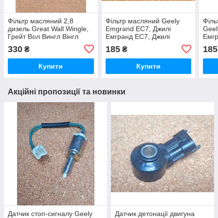
Фільтр масляний 2,8
Фільтр масляний Geely
Філь
дизель Great Wall Wingle,
Emgrand EC7, Джилі
Geel
Грейт Вол Вингл Вінгл
Емгранд ЕС7, Джилі
Емгр
Емгранд ЄС7
Емг
330
185
185
₴
₴
Купити
Купити
Акційні пропозиції та новинки
Датчик стоп-сигналу Geely
Датчик детонації двигуна