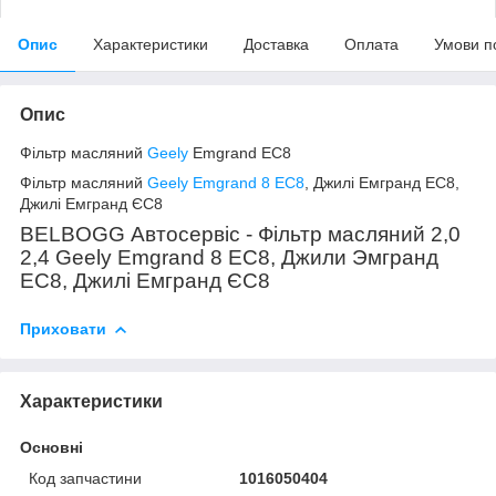
Опис
Характеристики
Доставка
Оплата
Умови п
Опис
Фільтр масляний
Geely
Emgrand ЕС8
Фільтр масляний
Geely Emgrand 8 EC8
, Джилі Емгранд ЕС8,
Джилі Емгранд ЄС8
BELBOGG Автосервіс - Фільтр масляний 2,0
2,4 Geely Emgrand 8 EC8, Джили Эмгранд
ЕС8, Джилі Емгранд ЄС8
Приховати
Характеристики
Основні
Код запчастини
1016050404