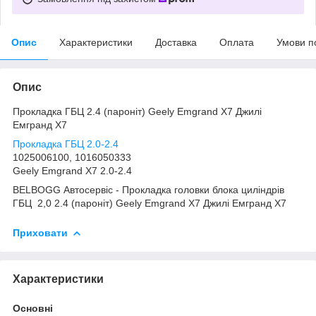
Опис
Характеристики
Доставка
Оплата
Умови п
Опис
Прокладка ГБЦ 2.4 (пароніт) Geely Emgrand X7 Джилі
Емгранд Х7
Прокладка ГБЦ 2.0-2.4
1025006100, 1016050333
Geely Emgrand X7 2.0-2.4
BELBOGG Автосервіс - Прокладка головки блока циліндрів
ГБЦ 2,0 2.4 (пароніт) Geely Emgrand X7 Джилі Емгранд Х7
Приховати
Характеристики
Основні