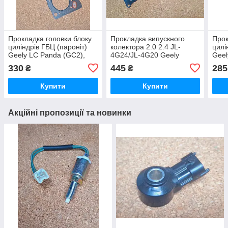
Прокладка головки блоку
Прокладка випускного
Прок
циліндрів ГБЦ (пароніт)
колектора 2.0 2.4 JL-
цилі
Geely LC Panda (GC2),
4G24/JL-4G20 Geely
Geel
Джилі ЛС Панда (ГС2)
Emgrand X7 Джилі
EC7R
330
445
285
₴
₴
Емгранд Х7
ЕС7,
Купити
Купити
Акційні пропозиції та новинки