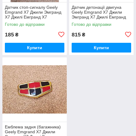
Датчик стоп-сигналу Geely
Датчик детонації двигуна
Emgrand X7 Джили Эмгранд
Geely Emgrand X7 Джили
Х7 Джилі Емгранд Х7
Эмгранд Х7 Джилі Емгранд
Х7
Готово до відправки
Готово до відправки
185
815
₴
₴
Купити
Купити
Емблема задня (багажника)
Geely Emgrand X7 Джили