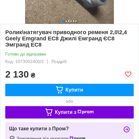
Ролик\натягувач приводного ременя 2,0\2,4
Geely Emgrand EC8 Джилі Емгранд ЄС8
Эмгранд ЕС8
Готово до відправки
Код: 1073002400/2
Роздріб
2 130
₴
Купити
або
Купити з
Що таке купити з Пром?
Замовлення під захистом