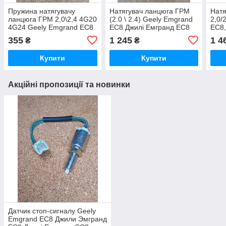
Пружина натягувачу
Натягувач ланцюга ГРМ
Натя
ланцюга ГРМ 2,0\2,4 4G20
(2.0 \ 2.4) Geely Emgrand
2,0/
4G24 Geely Emgrand EC8
EC8 Джилі Емгранд ЕС8
EC8,
Джилі Емгранд ЕС8
Джил
355
1 245
1 4
₴
₴
Купити
Купити
Акційні пропозиції та новинки
Датчик стоп-сигналу Geely
Emgrand EC8 Джили Эмгранд