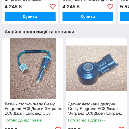
Емгранд ЕС8, Джилі
Эмгранд ЕС8 Джилі
Джил
4 245
4 245
5 5
₴
₴
Емгранд ЕС8
Емгранд ЄС8
Купити
Купити
Акційні пропозиції та новинки
Датчик стоп-сигналу Geely
Датчик детонації двигуна
Emgrand EC8 Джили Эмгранд
Geely Emgrand EC8 Джили
ЕС8 Джилі Емгранд ЄС8
Эмгранд ЕС8 Джилі Емгранд
ЄС8
Готово до відправки
Готово до відправки