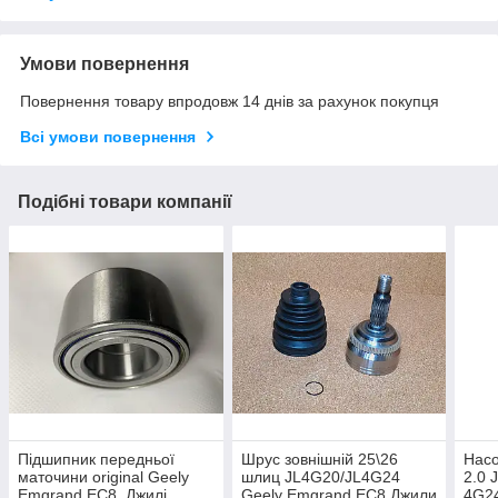
Умови повернення
Повернення товару впродовж 14 днів за рахунок покупця
Всі умови повернення
Подібні товари компанії
Підшипник передньої
Шрус зовнішній 25\26
Насо
маточини original Geely
шлиц JL4G20/JL4G24
2.0 
Emgrand EC8, Джилі
Geely Emgrand EC8 Джили
4G24