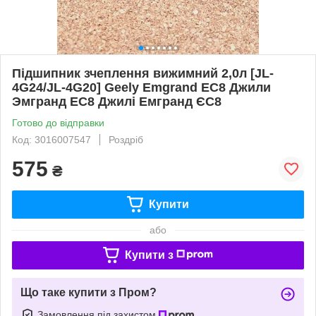
Підшипник зчеплення вижимний 2,0л [JL-
4G24/JL-4G20] Geely Emgrand EC8 Джили
Эмгранд ЕС8 Джилі Емгранд ЄС8
Готово до відправки
Код: 3016007547
Роздріб
575
₴
Купити
або
Купити з
Що таке купити з Пром?
Замовлення під захистом