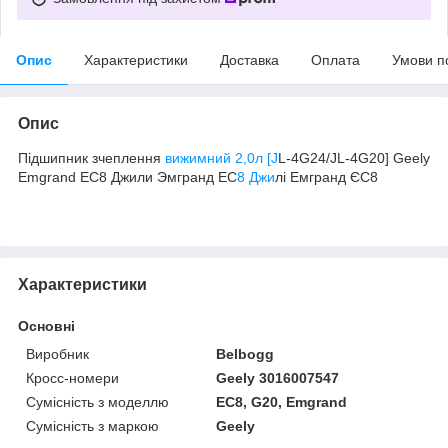
Опис
Характеристики
Доставка
Оплата
Умови п
Опис
Підшипник зчеплення
вижимний 2,0л [J
L-4G24/JL-4G20] Geely
Emgrand EC8 Джили Эмгранд ЕС
8 Джи
лі Емгранд ЄС8
Характеристики
Основні
Виробник
Belbogg
Кросс-номери
Geely 3016007547
Сумісність з моделлю
EC8, G20, Emgrand
Сумісність з маркою
Geely