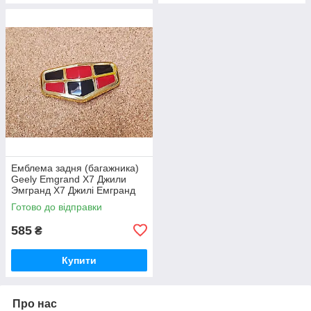
Емблема задня (багажника)
Geely Emgrand X7 Джили
Эмгранд Х7 Джилі Емгранд
Х7
Готово до відправки
585
₴
Купити
Про нас