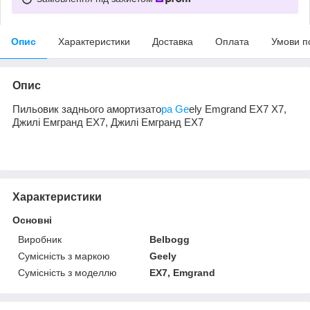
Опис
Характеристики
Доставка
Оплата
Умови п
Опис
Пильовик заднього амортизато
ра Ge
ely Emgrand EX7 X7,
Джилі Емгранд ЕХ7, Джилі Емгранд ЕХ7
Характеристики
Основні
Виробник
Belbogg
Сумісність з маркою
Geely
Сумісність з моделлю
EX7, Emgrand