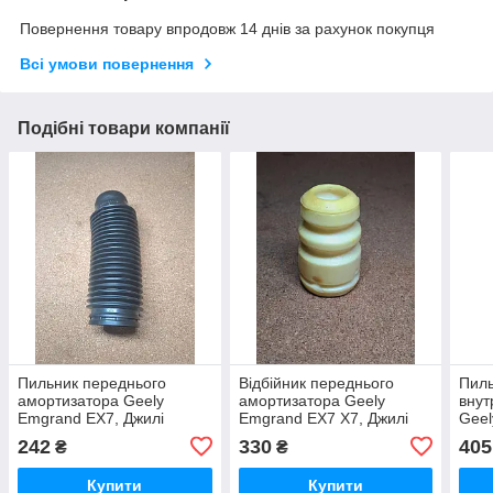
Повернення товару впродовж 14 днів за рахунок покупця
Всі умови повернення
Подібні товари компанії
Пильник переднього
Відбійник переднього
Пил
амортизатора Geely
амортизатора Geely
внут
Emgrand EX7, Джилі
Emgrand EX7 X7, Джилі
Geel
Емгранд ЕХ7, Джилі
Емгранд Икс7, Джилі
Джил
242
330
405
₴
₴
Емгранд ЕХ7
Емгранд Х7
Емг
Купити
Купити