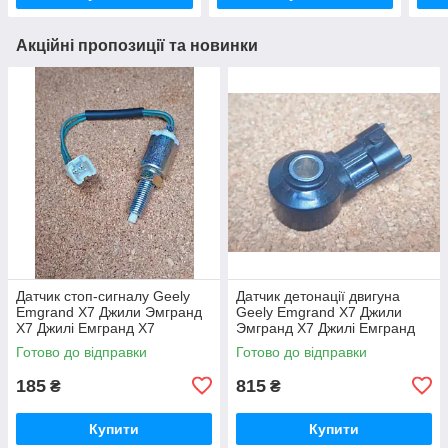
Акційні пропозиції та новинки
Датчик стоп-сигналу Geely
Датчик детонації двигуна
Emgrand X7 Джили Эмгранд
Geely Emgrand X7 Джили
Х7 Джилі Емгранд Х7
Эмгранд Х7 Джилі Емгранд
Х7
Готово до відправки
Готово до відправки
185
815
₴
₴
Купити
Купити