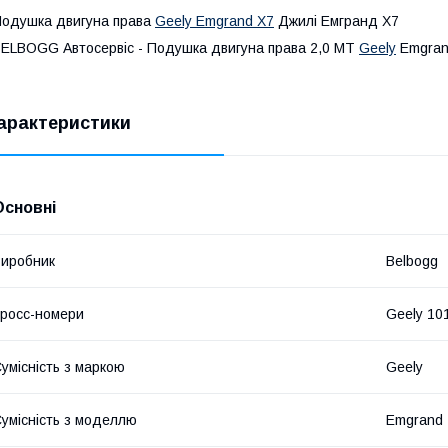
одушка двигуна права
Geely Emgrand X7
Джилі Емгранд Х7
ELBOGG Автосервіс - Подушка двигуна права 2,0 МТ
Geely
Emgran
арактеристики
Основні
иробник
Belbogg
росс-номери
Geely 10
умісність з маркою
Geely
умісність з моделлю
Emgrand