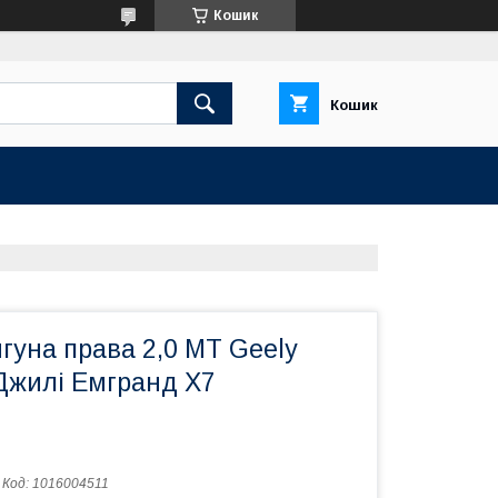
Кошик
Кошик
гуна права 2,0 МТ Geely
Джилі Емгранд Х7
Код:
1016004511