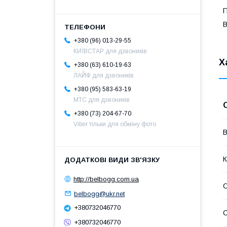
П
B
+380 (96) 013-29-55
КИЇВСТАР для дзвоників
Х
+380 (63) 610-19-63
ЛАЙФ для дзвоників
+380 (95) 583-63-19
МТС для дзвоників
+380 (73) 204-67-70
Viber тільки для обміну фото
В
К
http://belbogg.com.ua
С
belbogg@ukr.net
+380732046770
С
+380732046770