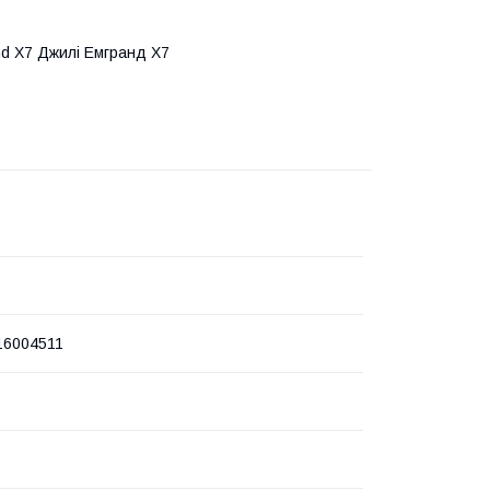
d X7 Джилі Емгранд Х7
16004511