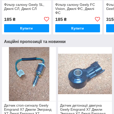
Фільтр салону Geely SL,
Фільтр салону Geely FC
Філь
Джилі СЛ, Джилі СЛ
Vision, Джилі ФС, Джилі
Geel
ФС
185
185
315
₴
₴
Купити
Купити
Акційні пропозиції та новинки
Датчик стоп-сигналу Geely
Датчик детонації двигуна
Emgrand X7 Джили Эмгранд
Geely Emgrand X7 Джили
Х7 Джилі Емгранд Х7
Эмгранд Х7 Джилі Емгранд