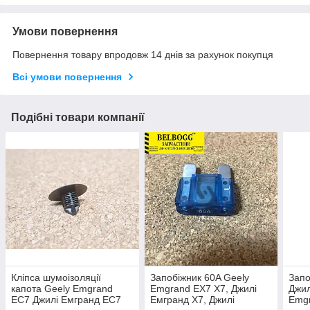
Умови повернення
Повернення товару впродовж 14 днів за рахунок покупця
Всі умови повернення
Подібні товари компанії
Кліпса шумоізоляції
Запобіжник 60A Geely
Запо
капота Geely Emgrand
Emgrand EX7 X7, Джилі
Джил
EC7 Джилі Емгранд ЕС7
Емгранд Х7, Джилі
Emg