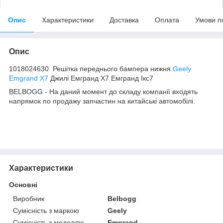
Опис
Характеристики
Доставка
Оплата
Умови п
Опис
1018024630 Решітка переднього бампера нижня
Geely
Emgrand X7
Джилі Емгранд X7 Емгранд Ікс7
BELBOGG - На даний момент до складу компанії входять
напрямок по продажу запчастин на китайські автомобілі.
Характеристики
Основні
Виробник
Belbogg
Сумісність з маркою
Geely
Сумісність з моделлю
Emgrand