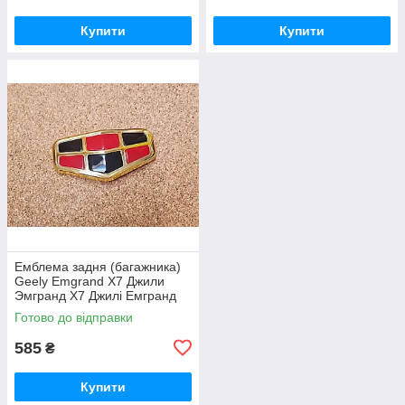
Купити
Купити
Емблема задня (багажника)
Geely Emgrand X7 Джили
Эмгранд Х7 Джилі Емгранд
Х7
Готово до відправки
585
₴
Купити