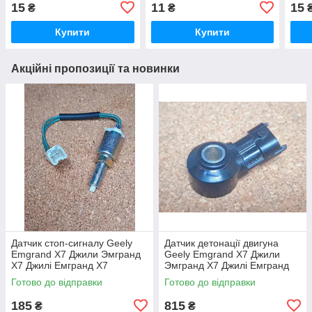
Джилі Емгранд ЄС7
Емгранд Х7
15
11
15
₴
₴
Купити
Купити
Акційні пропозиції та новинки
Датчик стоп-сигналу Geely
Датчик детонації двигуна
Emgrand X7 Джили Эмгранд
Geely Emgrand X7 Джили
Х7 Джилі Емгранд Х7
Эмгранд Х7 Джилі Емгранд
Х7
Готово до відправки
Готово до відправки
185
815
₴
₴