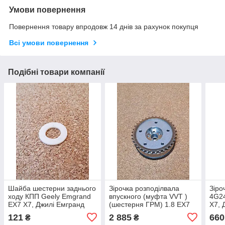
Умови повернення
Повернення товару впродовж 14 днів за рахунок покупця
Всі умови повернення
Подібні товари компанії
Шайба шестерни заднього
Зірочка розподілвала
Зіро
ходу КПП Geely Emgrand
впускного (муфта VVT )
4G24
EX7 X7, Джилі Емгранд
(шестерня ГРМ) 1.8 EX7
X7, 
Х7, Джилі Емгранд Х7
X7, Джилі Емгранд Х7,
Джил
121
2 885
660
₴
₴
Джилі Емгранд ЕХ7