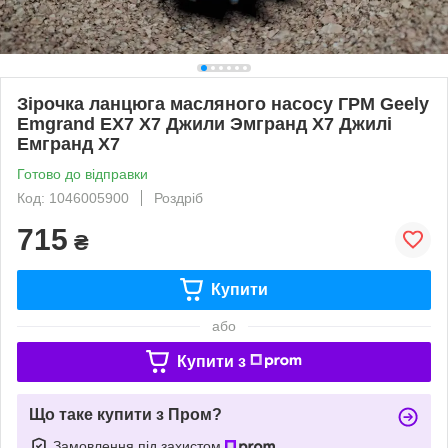
Зірочка ланцюга масляного насосу ГРМ Geely
Emgrand EX7 X7 Джили Эмгранд Х7 Джилі
Емгранд Х7
Готово до відправки
Код: 1046005900
Роздріб
715
₴
Купити
або
Купити з
Що таке купити з Пром?
Замовлення під захистом