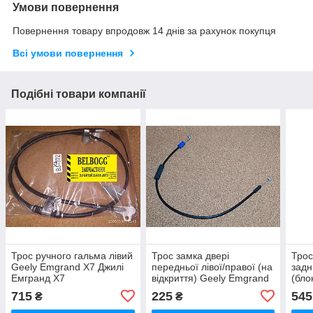
Умови повернення
Повернення товару впродовж 14 днів за рахунок покупця
Всі умови повернення
Подібні товари компанії
Трос ручного гальма лівий
Трос замка двері
Трос
Geely Emgrand X7 Джилі
передньої лівої/правої (на
задн
Емгранд Х7
відкриття) Geely Emgrand
(бло
EC7 Джили Эмгранд ЕС7
Emgr
715
225
545
₴
₴
Джилі Емгранд ЄС7
Емг