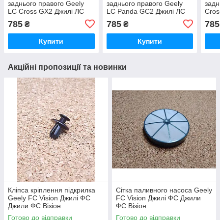
заднього правого Geely
заднього правого Geely
задн
LC Cross GX2 Джилі ЛС
LC Panda GC2 Джилі ЛС
Cros
Кросс ГХ2 ЖХ2 ДЖХ2
Панда ДЖС2 ЖС2 ГС2
ГХ2
785
785
785
₴
₴
Купити
Купити
Акційні пропозиції та новинки
Кліпса кріплення підкрилка
Сітка паливного насоса Geely
Geely FC Vision Джилі ФС
FC Vision Джилі ФС Джили
Джили ФС Візіон
ФС Візіон
Готово до відправки
Готово до відправки