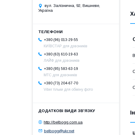
вул. Залізнична, 92, Вишневе,
Україна
Х
+380 (96) 013-29-55
КИЇВСТАР для дзвоників
+380 (63) 610-19-63
В
ЛАЙФ для дзвоників
+380 (95) 583-63-19
С
МТС для дзвоників
+380 (73) 204-67-70
С
Viber тільки для обміну фото
І
http://belbogg.com.ua
belbogg@ukr.net
Ц