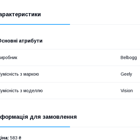
арактеристики
Основні атрибути
иробник
Belbogg
умісність з маркою
Geely
умісність з моделлю
Vision
нформація для замовлення
іна:
583 ₴