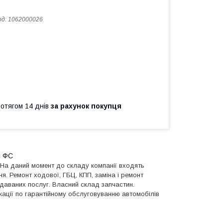
од:
1062000026
ротягом 14 днів
за рахунок покупця
і ФС
 На даний момент до складу компанії входять
я. Ремонт ходової, ГБЦ, КПП, заміна і ремонт
адаваних послуг. Власний склад запчастин.
кації по гарантійному обслуговуванню автомобілів