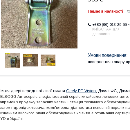
Немає в наявності
К
+380 (96) 013-29-55
КИЇВСТАР для
дзвоників
повернення товару п
етля двері передньої лівої нижня
Geely FC Vision
, Джилі ФС, Джил
ELBOGG Автосервіс спеціалізований сервіс китайських легкових авто.
апрямок з продажу запасних частин і станція технічного обслуговуванн
истем гідропідсилювача, комп'ютерна діагностика неповний перелік н
изнанням високого рівня обслуговування клієнтів є отримання сертифі
YD в Україні.