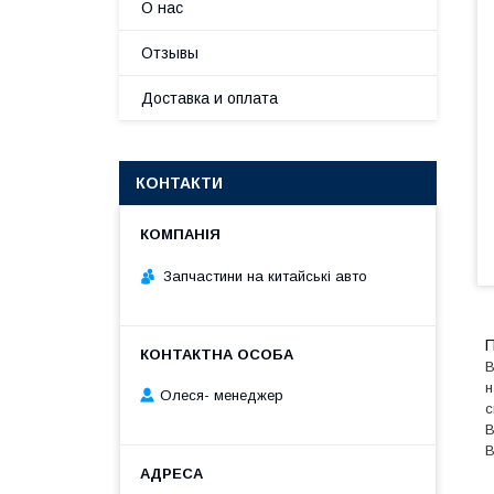
О нас
Отзывы
Доставка и оплата
КОНТАКТИ
Запчастини на китайські авто
П
B
н
Олеся- менеджер
с
В
B