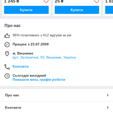
1 245
25
1 8
₴
₴
ГС2 Джилі ЛС Панда ЖС2
Купити
Купити
Про нас
96% позитивних з 412 відгуків за рік
Працює з 23.07.2009
м. Вишневе
вул. Залізнична, 92, Вишневе, Україна
Контакти
Сьогодні вихідний
Показати весь графік роботи
Про нас
Контакти