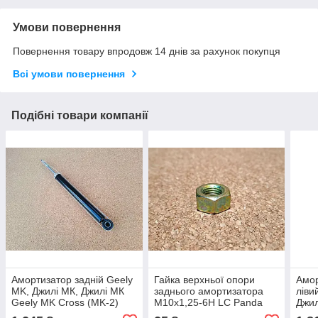
Умови повернення
Повернення товару впродовж 14 днів за рахунок покупця
Всі умови повернення
Подібні товари компанії
Амортизатор задній Geely
Гайка верхньої опори
Амор
MK, Джилі МК, Джилі МК
заднього амортизатора
ліви
Geely MK Cross (MK-2)
М10х1,25-6Н LC Panda
Джил
(GC2) Джилі ЛС Панда
Джил