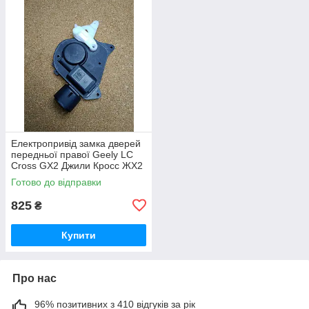
Електропривід замка дверей
передньої правої Geely LC
Cross GX2 Джили Кросс ЖХ2
Джилі ЛС Крос ГХ2
Готово до відправки
825
₴
Купити
Про нас
96% позитивних з 410 відгуків за рік