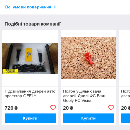
Всі умови повернення
Подібні товари компанії
Підсвічування дверей авто
Пістон ущільнювача
Піст
проектор GEELY
дверей Джилі ФС Віжн
двер
Geely FC Vision
726
20
20
₴
₴
Купити
Купити