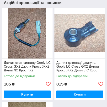
Акційні пропозиції та новинки
Датчик стоп-сигналу Geely LC
Датчик детонації двигуна
Cross GX2 Джили Кросс ЖХ2
Geely LC Cross GX2 Джили
Джилі ЛС Крос ГХ2
Кросс ЖХ2 Джилі ЛС Крос
ГХ2
Готово до відправки
Готово до відправки
185
815
₴
₴
Купити
Купити