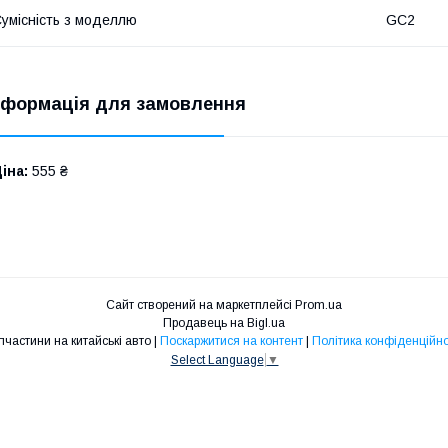
умісність з моделлю
GC2
нформація для замовлення
іна:
555 ₴
Сайт створений на маркетплейсі
Prom.ua
Продавець на Bigl.ua
Запчастини на китайські авто |
Поскаржитися на контент
|
Політика конфіденційно
Select Language
▼