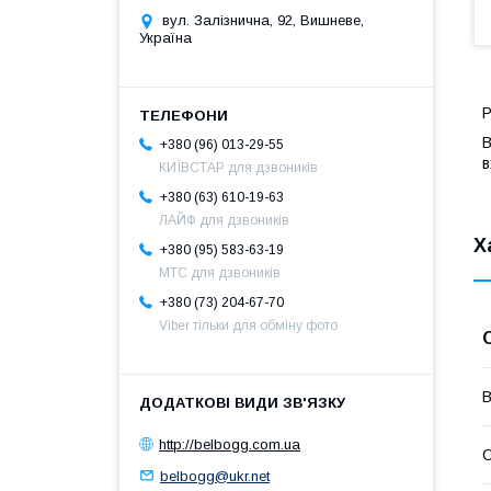
вул. Залізнична, 92, Вишневе,
Україна
Р
B
+380 (96) 013-29-55
в
КИЇВСТАР для дзвоників
+380 (63) 610-19-63
ЛАЙФ для дзвоників
Х
+380 (95) 583-63-19
МТС для дзвоників
+380 (73) 204-67-70
Viber тільки для обміну фото
В
http://belbogg.com.ua
С
belbogg@ukr.net