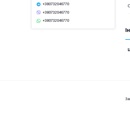
+380732046770
С
+380732046770
+380732046770
І
Ц