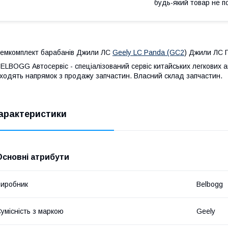
будь-який товар не п
емкомплект барабанів Джили ЛС
Geely LC Panda (GC2
) Джили ЛС 
ELBOGG Автосервіс - спеціалізований сервіс китайських легкових 
ходять напрямок з продажу запчастин. Власний склад запчастин.
арактеристики
Основні атрибути
иробник
Belbogg
умісність з маркою
Geely