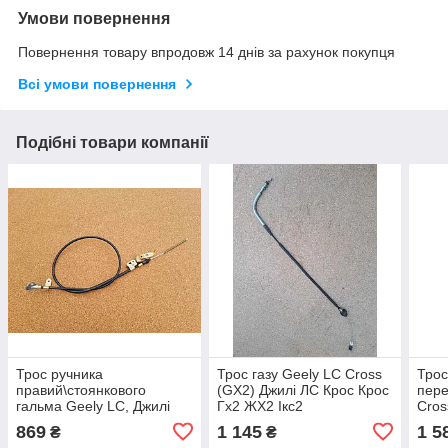
Умови повернення
Повернення товару впродовж 14 днів за рахунок покупця
Всі умови повернення
Подібні товари компанії
Трос ручника
Трос газу Geely LC Cross
Трос
правий\стоянкового
(GX2) Джилі ЛС Крос Крос
пере
гальма Geely LC, Джилі
Гх2 ЖХ2 Ікс2
Cros
ЛС, Geely Panda, Джилі
Крос
869
1 145
1 5
₴
₴
ЛС Панда