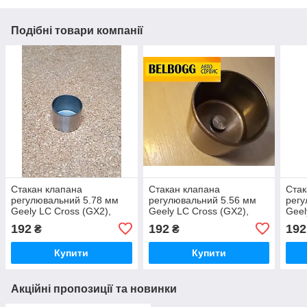
Подібні товари компанії
Стакан клапана
Стакан клапана
Стак
регулювальний 5.78 мм
регулювальний 5.56 мм
регу
Geely LC Cross (GX2),
Geely LC Cross (GX2),
Geel
Джилі ЛЗ Крос
Джилі ЛЗ Крос
Джил
192
192
192
₴
₴
Купити
Купити
Акційні пропозиції та новинки