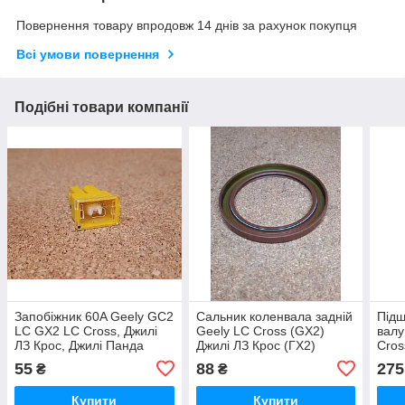
Повернення товару впродовж 14 днів за рахунок покупця
Всі умови повернення
Подібні товари компанії
Запобіжник 60A Geely GC2
Сальник коленвала задній
Підш
LC GX2 LC Cross, Джилі
Geely LC Cross (GX2)
валу
ЛЗ Крос, Джилі Панда
Джилі ЛЗ Крос (ГХ2)
Cros
(ГХ2
55
88
275
₴
₴
Купити
Купити