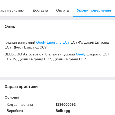
арактеристики
Доставка
Оплата
Умови повернення
Опис
Клапан випускний
Geely Emgrand EC7
EC7RV, Джилі Емгранд
ЕС7, Джилі Емгранд ЄС7
BELBOGG Автосервіс - Клапан випускний
Geely
Emgrand EC7
EC7RV, Джилі Емгранд ЕС7, Джилі Емгранд ЄС7
Характеристики
Основні
Код запчастини
1136000092
Виробник
Belbogg