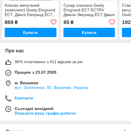
Клапан випускний
Сухар клапана Geely
Стак
(комплект) Geely Emgrand
Emgrand EC7 EC7RV
регу
EC7, Джилі Емгранд ЕС7,
Джили Эмгранд ЕС7 Джилі
Geel
Джилі Емгранд ЄС7
Емгранд ЄС7
EC7R
869
85
192
₴
₴
ЕС7,
Купити
Купити
Про нас
96% позитивних з 411 відгуків за рік
Працює з 23.07.2009
м. Вишневе
вул. Залізнична, 92, Вишневе, Україна
Контакти
Сьогодні вихідний
Показати весь графік роботи