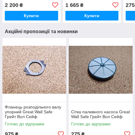
Вол 
2 200
1 665
275
₴
₴
Купити
Купити
Акційні пропозиції та новинки
Фланець розподільчого валу
упорний Great Wall Safe
Сітка паливного насоса Great
Грейт Вол Сейф
Wall Safe Грейт Вол Сейф
Готово до відправки
Готово до відправки
975
275
₴
₴