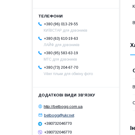
К
B
+380 (96) 013-29-55
КИЇВСТАР для дзвоників
+380 (63) 610-19-63
Х
ЛАЙФ для дзвоників
+380 (95) 583-63-19
МТС для дзвоників
+380 (73) 204-67-70
Viber тільки для обміну фото
В
С
http://belbogg.com.ua
belbogg@ukr.net
+380732046770
І
+380732046770