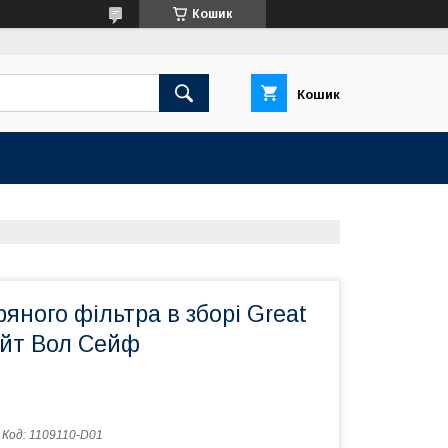
Кошик
Кошик
ряного фільтра в зборі Great
ейт Вол Сейф
Код:
1109110-D01