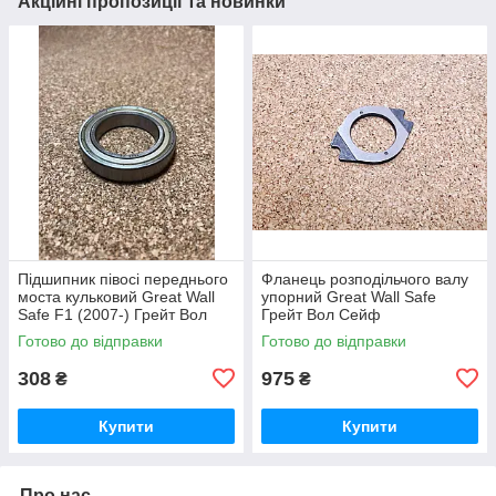
Акційні пропозиції та новинки
Підшипник півосі переднього
Фланець розподільчого валу
моста кульковий Great Wall
упорний Great Wall Safe
Safe F1 (2007-) Грейт Вол
Грейт Вол Сейф
Сейф Ф1
Готово до відправки
Готово до відправки
308
975
₴
₴
Купити
Купити
Про нас