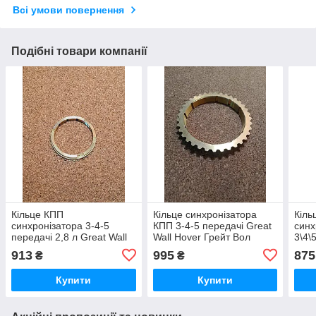
Всі умови повернення
Подібні товари компанії
Кільце КПП
Кільце синхронізатора
Кіль
синхронізатора 3-4-5
КПП 3-4-5 передачі Great
синх
передачі 2,8 л Great Wall
Wall Hover Грейт Вол
3\4\
Wingle 2.8 Грейт Вол
Ховер
Grea
913
995
875
₴
₴
Вингл Вінгл
Вол 
Купити
Купити