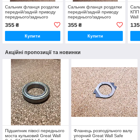
Сальник фланця роздатки
Сальник фланця роздатки
Саль
передній/задній приводу
передній/задній приводу
КПП 
переднього/заднього
переднього/заднього
Wall
мосту Great Wall Haval H3
мосту Great Wall Hover H2
355
355
135
₴
₴
Грейт Вол Хавал Х3
Грейт вол Ховер Х2
Купити
Купити
Акційні пропозиції та новинки
Підшипник півосі переднього
Фланець розподільчого валу
моста кульковий Great Wall
упорний Great Wall Safe