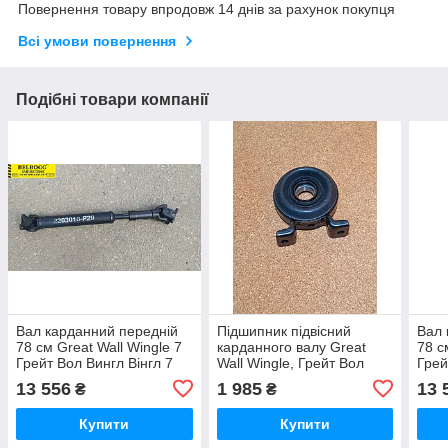
Повернення товару впродовж 14 днів за рахунок покупця
Всі умови повернення
Подібні товари компанії
Вал карданний передній
Підшипник підвісний
Вал 
78 см Great Wall Wingle 7
карданного валу Great
78 с
Грейт Вол Вингл Вінгл 7
Wall Wingle, Грейт Вол
Грей
Вингл Вінгл
13 556
1 985
13 
₴
₴
Купити
Купити