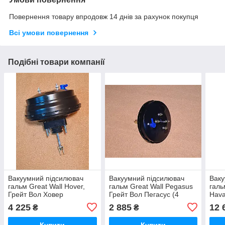
Повернення товару впродовж 14 днів за рахунок покупця
Всі умови повернення
Подібні товари компанії
Вакуумний підсилювач
Вакуумний підсилювач
Ваку
гальм Great Wall Hover,
гальм Great Wall Pegasus
галь
Грейт Вол Ховер
Грейт Вол Пегасус (4
Hava
шпильки)
Н5
4 225
2 885
12 
₴
₴
Купити
Купити