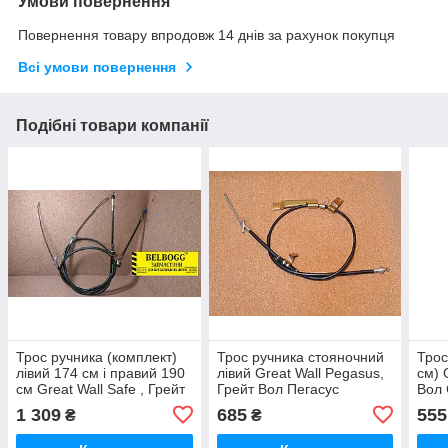
Умови повернення
Повернення товару впродовж 14 днів за рахунок покупця
Всі умови повернення
Подібні товари компанії
Трос ручника (комплект)
Трос ручника стояночний
Трос
лівий 174 см і правий 190
лівий Great Wall Pegasus,
см) 
см Great Wall Safe , Грейт
Грейт Вол Пегасус
Вол
Вол Сейф
1 309
685
555
₴
₴