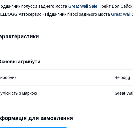
одшипник полуоси заднего моста
Great Wall Safe
, Грейт Вол Сейф
ELBOGG Автосервис - Підшипник півосі заднього моста
Great Wall
S
арактеристики
Основні атрибути
иробник
Belbogg
умісність з маркою
Great Wal
нформація для замовлення