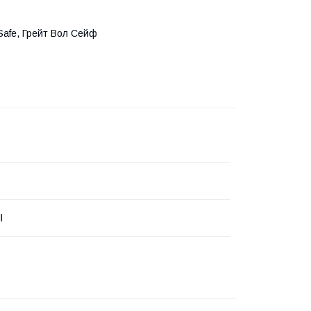
afe, Грейт Вол Сейф
l