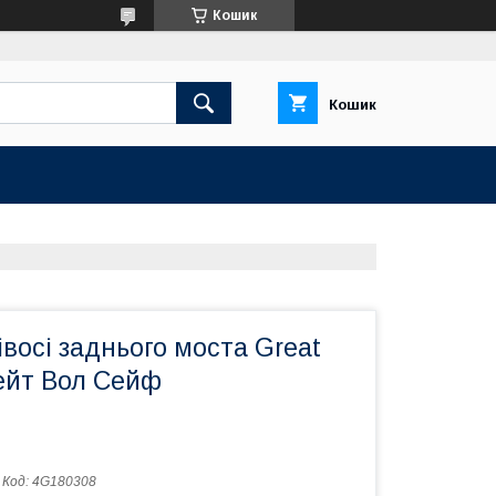
Кошик
Кошик
восі заднього моста Great
рейт Вол Сейф
Код:
4G180308