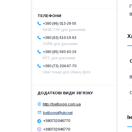
П
B
+380 (96) 013-29-55
КИЇВСТАР для дзвоників
Х
+380 (63) 610-19-63
ЛАЙФ для дзвоників
+380 (95) 583-63-19
МТС для дзвоників
+380 (73) 204-67-70
Viber тільки для обміну фото
В
С
http://belbogg.com.ua
belbogg@ukr.net
І
+380732046770
+380732046770