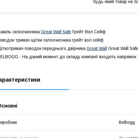
будь-який товар не п
ажіль склоочисника
Great Wall Safe
Грейт Вол Сейф
оводок тримач щітки склоочисника грейт вол сейф
іткотримач поводок переднього двірника
Great Wall
Great Wall Saf
ELBOGG - На даний момент до складу компанії входять напрямок 
арактеристики
Основні
иробник
Belbogg