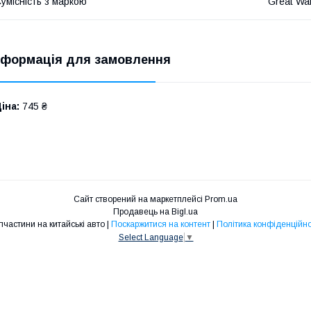
умісність з маркою
Great Wal
нформація для замовлення
іна:
745 ₴
Сайт створений на маркетплейсі
Prom.ua
Продавець на Bigl.ua
Запчастини на китайські авто |
Поскаржитися на контент
|
Політика конфіденційно
Select Language
▼