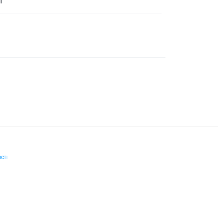
l
сті