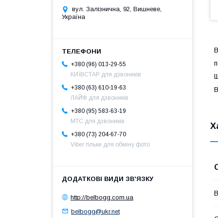
вул. Залізнична, 92, Вишневе,
Україна
В
п
+380 (96) 013-29-55
КИЇВСТАР для дзвоників
Щ
+380 (63) 610-19-63
B
ЛАЙФ для дзвоників
+380 (95) 583-63-19
МТС для дзвоників
Х
+380 (73) 204-67-70
Viber тільки для обміну фото
В
http://belbogg.com.ua
belbogg@ukr.net