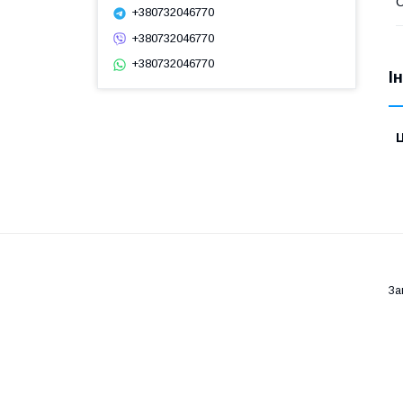
С
+380732046770
+380732046770
+380732046770
І
Ц