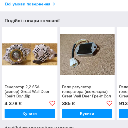
Всі умови повернення
Подібні товари компанії
Генератор 2,2 65А
Реле регулятор
Реле
(ампер) Great Wall Deer
генератора (шоколадка)
гене
Грейт Вол Дір
Great Wall Deer Грейт Вол
Grea
Дір
Вол 
4 378
385
913
₴
₴
Купити
Купити