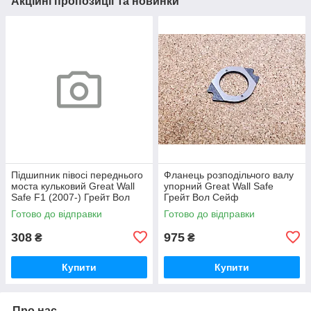
Акційні пропозиції та новинки
Підшипник півосі переднього
Фланець розподільчого валу
моста кульковий Great Wall
упорний Great Wall Safe
Safe F1 (2007-) Грейт Вол
Грейт Вол Сейф
Сейф Ф1
Готово до відправки
Готово до відправки
308
975
₴
₴
Купити
Купити
Про нас