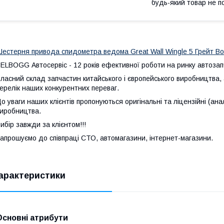
будь-який товар не п
естерня привода спидометра ведома Great Wall Wingle 5 Грейт Вол
ELBOGG Автосервіс - 12 років ефективної роботи на ринку автозапч
ласний склад запчастин китайського і європейського виробництва, 
ерелік наших конкурентних переваг.
о уваги наших клієнтів пропонуються оригінальні та ліцензійні (ана
иробництва.
ибір завжди за клієнтом!!!
апрошуємо до співпраці СТО, автомагазини, інтернет-магазини.
арактеристики
Основні атрибути