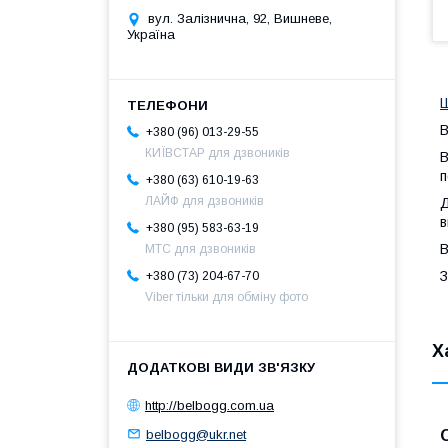
вул. Залізнична, 92, Вишневе,
Україна
Ш
B
+380 (96) 013-29-55
КИЇВСТАР для дзвоників
В
п
+380 (63) 610-19-63
ЛАЙФ для дзвоників
Д
в
+380 (95) 583-63-19
В
МТС для дзвоників
З
+380 (73) 204-67-70
Viber тільки для обміну фото
Х
http://belbogg.com.ua
belbogg@ukr.net