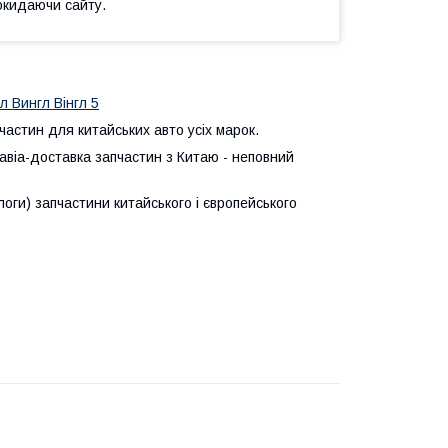
окидаючи сайту.
 Вингл Вінгл 5
астин для китайських авто усіх марок.
авіа-доставка запчастин з Китаю - неповний
логи) запчастини китайського і європейського