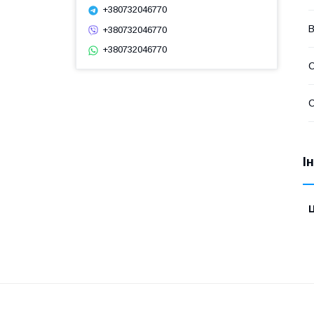
+380732046770
В
+380732046770
+380732046770
С
С
І
Ц