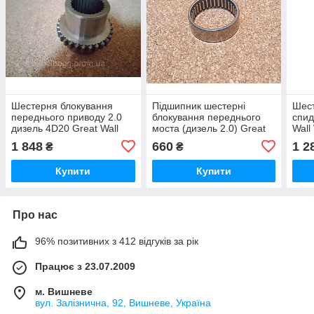
Шестерня блокування
Підшипник шестерні
Шес
переднього приводу 2.0
блокування переднього
спид
дизель 4D20 Great Wall
моста (дизель 2.0) Great
Wall
Wingle, Грейт Вол Вингл
Wall Wingle 5 Грейт Вол
Винг
1 848
660
1 2
₴
₴
Вінгл
Вингл 5
Купити
Купити
Про нас
96% позитивних з 412 відгуків за рік
Працює з 23.07.2009
м. Вишневе
вул. Залізнична, 92, Вишневе, Україна