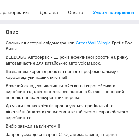
арактеристики
Доставка
Оплата
Умови повернення
Опис
Сальник шестерні спідометра кпп
Great Wall Wingle
Грейт Вол
Вингл
BELBOGG Автосервіс - 11 років ефективної роботи на ринку
автозапчастин для китайських авто усіх марок.
Визнанням хорошої роботи і нашого професіоналізму є
хороші відгуки наших клієнтів!!!
Власний склад запчастин китайського і європейського
виробництва, авіа-доставка запчастин з Китаю - неповний
перелік наших конкурентних переваг.
До уваги наших клієнтів пропонуються оригінальні та
ліцензійні (аналоги) запчастини китайського і європейського
виробництва.
Вибір завжди за клієнтом!!!
Запрошуємо до співпраці СТО, автомагазини, інтернет-